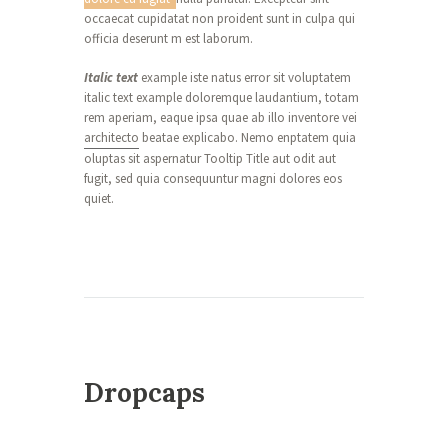
occaecat cupidatat non proident sunt in culpa qui
officia deserunt m est laborum.
Italic text
example iste natus error sit voluptatem
italic text example doloremque laudantium, totam
rem aperiam, eaque ipsa quae ab illo inventore vei
architecto
beatae explicabo. Nemo enptatem quia
oluptas sit aspernatur Tooltip Title aut odit aut
fugit, sed quia consequuntur magni dolores eos
quiet.
Dropcaps