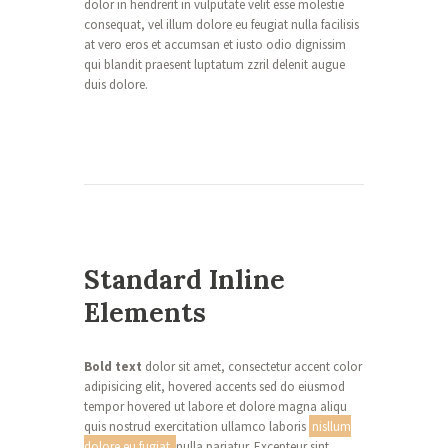
dolor in hendrerit in vulputate velit esse molestie
consequat, vel illum dolore eu feugiat nulla facilisis
at vero eros et accumsan et iusto odio dignissim
qui blandit praesent luptatum zzril delenit augue
duis dolore.
Standard Inline
Elements
Bold text
dolor sit amet, consectetur accent color
adipisicing elit, hovered accents sed do eiusmod
tempor hovered ut labore et dolore magna aliqu
quis nostrud exercitation ullamco laboris
nisllum
dolore eu fugiat
nulla pariatur. Excepteur sint