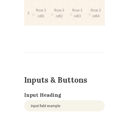
Row 3
Row 3
Row 3
Row 3
3
cell1
cell2
cell3
cell4
Inputs & Buttons
Input Heading